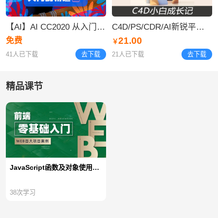
【AI】AI CC2020 从入门到精通视频合集
C4D/PS/CDR/AI新锐平面视觉设计 字体设计 logo
21.00
免费
￥
41人已下载
去下载
21人已下载
去下载
精品课节
JavaScript函数及对象使用【不加密视频】
38
次学习