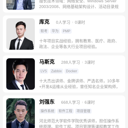
擅长技术领域：网络安全、Windows Server
2003/2008、网络基础架构设计、活动目录规
划
库克
0人学习
0课时
软考
华为
PMP
十年项目实战经验，拥有教育、医疗、政府、
政法、企业等各大行业项目经验。
马斯克
288人学习
3课时
LVS
Zabbix
Docker
十大杰出讲师、金牌讲师、严选名师，10多年
+开发&运维从业经验，曾任知名企业架构师，
某互联网独角兽公司特邀技术顾问
刘强东
668人学习
6课时
操作系统
软件工程
项目管理
河北师范大学软件学院优秀讲师，担任操作系
统原理、软件工程、项目管理等课程教学工作