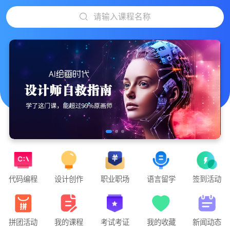
请输入课程名称
代码编程
设计创作
职业职场
语言留学
签到活动
”游戏运营-基础课程 从0-1发行一款游戏项目“正在直播
拼团活动
我的课程
考试考证
我的收藏
新闻动态
“人工智能时代，人人必会的AI绘画设计课”开课啦