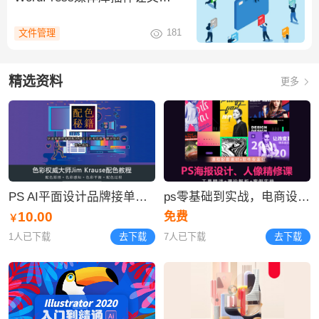
管理更有序
181
文件管理
精选资料
更多
PS AI平面设计品牌接单项目实战营/配色/版式/字体logo
ps零基础到实战，电商设计/平面设计/UI设计/商业插画/C4D
10.00
免费
￥
1人已下载
去下载
7人已下载
去下载