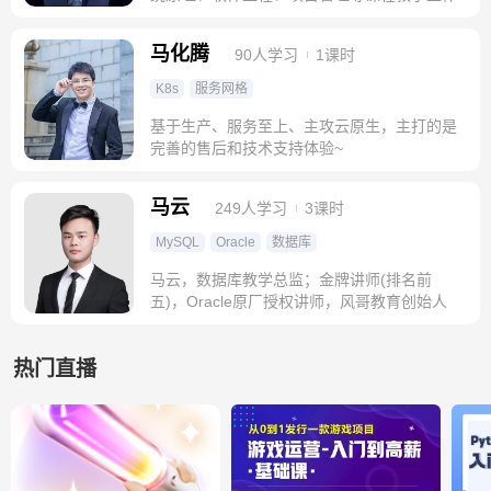
马化腾
90人学习
1课时
K8s
服务网格
基于生产、服务至上、主攻云原生，主打的是
完善的售后和技术支持体验~
马云
249人学习
3课时
MySQL
Oracle
数据库
马云，数据库教学总监；金牌讲师(排名前
五)，Oracle原厂授权讲师，风哥教育创始人
热门直播