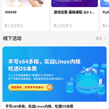
435345
游戏运营-基础课程 从0-1发行一款游戏项目
0
0
0
人正在学习
人正在学习
人
线下活动
更多
手写x64多核，实战Linux内核，吃透OS本质