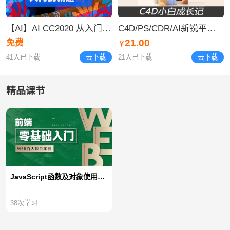
【AI】AI CC2020 从入门到精通视频合集
C4D/PS/CDR/AI新锐平面视觉设计 字体设计 logo
21.00
免费
￥
41人已下载
去下载
21人已下载
去下载
精品课节
JavaScript函数及对象使用【不加密视频】
38
次学习