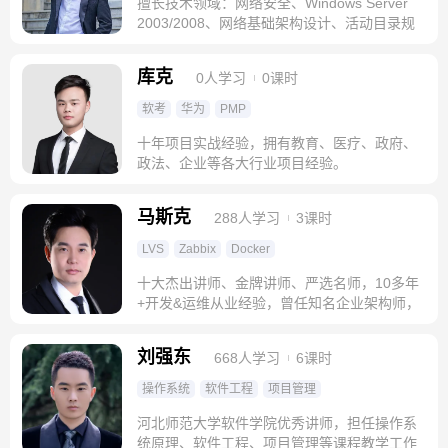
擅长技术领域：网络安全、Windows Server
2003/2008、网络基础架构设计、活动目录规
划
库克
0人学习
0课时
软考
华为
PMP
十年项目实战经验，拥有教育、医疗、政府、
政法、企业等各大行业项目经验。
马斯克
288人学习
3课时
LVS
Zabbix
Docker
十大杰出讲师、金牌讲师、严选名师，10多年
+开发&运维从业经验，曾任知名企业架构师，
某互联网独角兽公司特邀技术顾问
刘强东
668人学习
6课时
操作系统
软件工程
项目管理
河北师范大学软件学院优秀讲师，担任操作系
统原理、软件工程、项目管理等课程教学工作