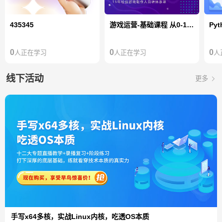
435345
游戏运营-基础课程 从0-1发行一款游戏项目
0
0
0
人正在学习
人正在学习
人
线下活动
更多
手写x64多核，实战Linux内核，吃透OS本质