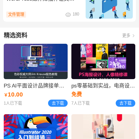
管理更有序
180
文件管理
精选资料
更多
PS AI平面设计品牌接单项目实战营/配色/版式/字体logo
ps零基础到实战，电商设计/平面设计/UI设计/商业插画/C4D
10.00
免费
￥
1人已下载
去下载
7人已下载
去下载