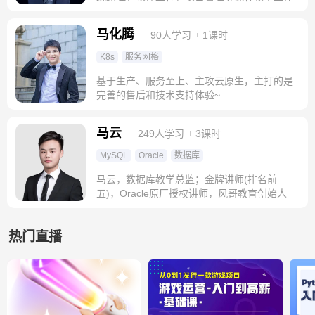
马化腾
90人学习
1课时
K8s
服务网格
基于生产、服务至上、主攻云原生，主打的是
完善的售后和技术支持体验~
马云
249人学习
3课时
MySQL
Oracle
数据库
马云，数据库教学总监；金牌讲师(排名前
五)，Oracle原厂授权讲师，风哥教育创始人
热门直播