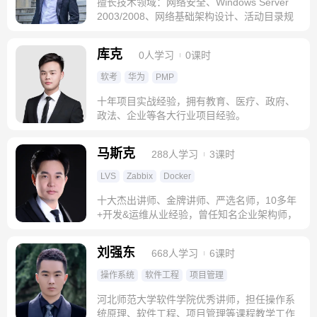
擅长技术领域：网络安全、Windows Server
2003/2008、网络基础架构设计、活动目录规
划
库克
0人学习
0课时
软考
华为
PMP
十年项目实战经验，拥有教育、医疗、政府、
政法、企业等各大行业项目经验。
马斯克
288人学习
3课时
LVS
Zabbix
Docker
十大杰出讲师、金牌讲师、严选名师，10多年
+开发&运维从业经验，曾任知名企业架构师，
某互联网独角兽公司特邀技术顾问
刘强东
668人学习
6课时
操作系统
软件工程
项目管理
河北师范大学软件学院优秀讲师，担任操作系
统原理、软件工程、项目管理等课程教学工作