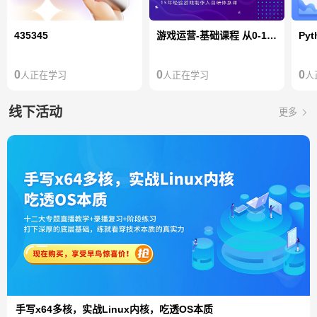
435345
游戏运营-基础课程 从0-1发行一款游戏项目
0
0
0
人正在学习
人正在学习
人
线下活动
更多
手写x64多核，实战Linux内核，吃透OS本质