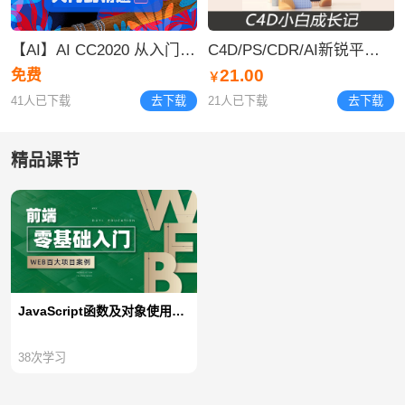
【AI】AI CC2020 从入门到精通视频合集
C4D/PS/CDR/AI新锐平面视觉设计 字体设计 logo
21.00
免费
￥
41人已下载
去下载
21人已下载
去下载
精品课节
JavaScript函数及对象使用【不加密视频】
38
次学习