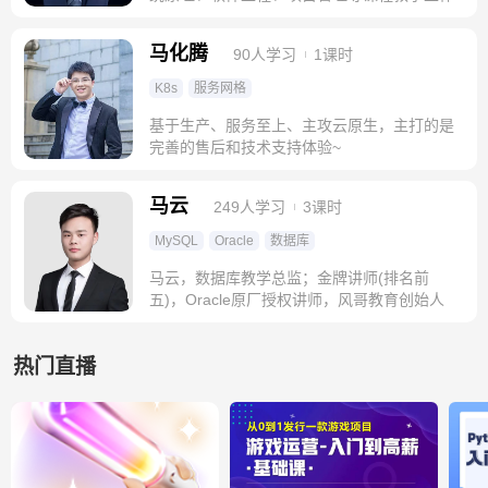
马化腾
90人学习
1课时
K8s
服务网格
基于生产、服务至上、主攻云原生，主打的是
完善的售后和技术支持体验~
马云
249人学习
3课时
MySQL
Oracle
数据库
马云，数据库教学总监；金牌讲师(排名前
五)，Oracle原厂授权讲师，风哥教育创始人
热门直播