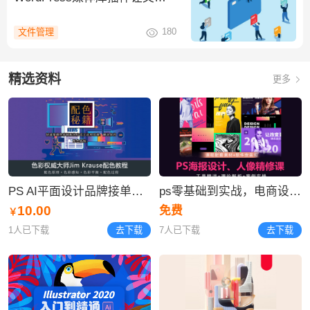
管理更有序
180
文件管理
精选资料
更多
PS AI平面设计品牌接单项目实战营/配色/版式/字体logo
ps零基础到实战，电商设计/平面设计/UI设计/商业插画/C4D
10.00
免费
￥
1人已下载
去下载
7人已下载
去下载