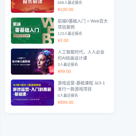
668人最近报名
¥
100.00
前端0基础入门 + Web百大
项目案例
123人最近报名
¥
3.00
人工智能时代，人人必会
的AI绘画设计课
3人最近报名
¥
99.00
游戏运营-基础课程 从0-1
发行一款游戏项目
0人最近报名
¥
999.00