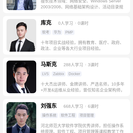
擅长技术领域：网络安全、Windows Server
2003/2008、网络基础架构设计、活动目录规
划
库克
0人学习
0课时
软考
华为
PMP
十年项目实战经验，拥有教育、医疗、政府、
政法、企业等各大行业项目经验。
马斯克
288人学习
3课时
LVS
Zabbix
Docker
十大杰出讲师、金牌讲师、严选名师，10多年
+开发&运维从业经验，曾任知名企业架构师，
某互联网独角兽公司特邀技术顾问
刘强东
668人学习
6课时
操作系统
软件工程
项目管理
河北师范大学软件学院优秀讲师，担任操作系
统原理、软件工程、项目管理等课程教学工作