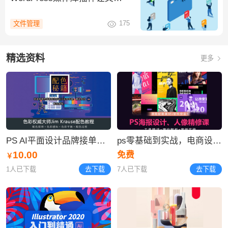
管理更有序
175
文件管理
精选资料
更多
PS AI平面设计品牌接单项目实战营/配色/版式/字体logo
ps零基础到实战，电商设计/平面设计/UI设计/商业插画/C4D
10.00
免费
￥
1人已下载
去下载
7人已下载
去下载