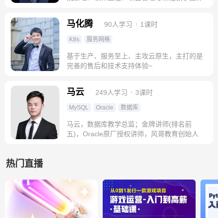
马化腾
90人学习
1课时
K8s
服务网格
基于生产、服务至上、主攻云原生，主打的是
完善的售后和技术支持体验~
马云
249人学习
3课时
MySQL
Oracle
数据库
马云，数据库教学总监；金牌讲师(排名前
五)，Oracle原厂授权讲师，风哥教育创始人
热门直播