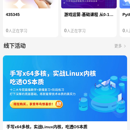
435345
游戏运营-基础课程 从0-1发行一款游戏项目
0
0
0
人正在学习
人正在学习
人
线下活动
更多
手写x64多核，实战Linux内核，吃透OS本质