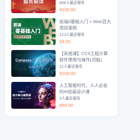
668人最近报名
¥
100.00
前端0基础入门 + Web百大
项目案例
123人最近报名
¥
3.00
【系统课】CCS工程计算
软件使用与操作(河船)
12人最近报名
¥
100.00
人工智能时代，人人必会
的AI绘画设计课
3人最近报名
¥
99.00