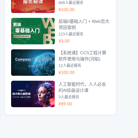
668人最近报名
¥
100.00
前端0基础入门 + Web百大
项目案例
123人最近报名
¥
3.00
【系统课】CCS工程计算
软件使用与操作(河船)
12人最近报名
¥
100.00
人工智能时代，人人必会
的AI绘画设计课
3人最近报名
¥
99.00