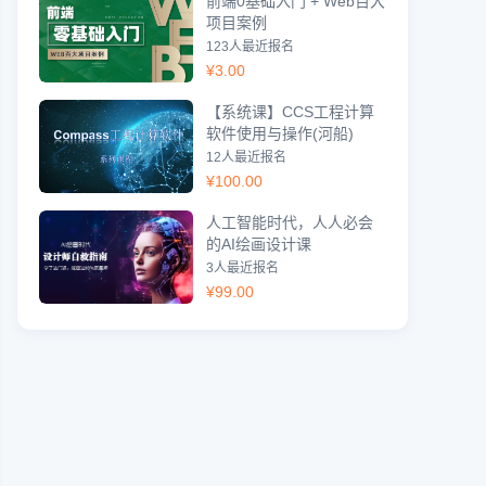
前端0基础入门 + Web百大
项目案例
123人最近报名
¥
3.00
【系统课】CCS工程计算
软件使用与操作(河船)
12人最近报名
¥
100.00
人工智能时代，人人必会
的AI绘画设计课
3人最近报名
¥
99.00